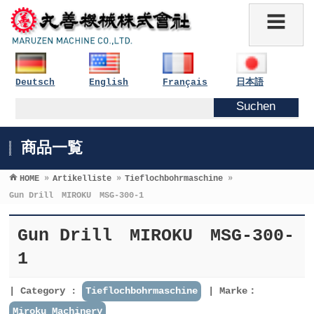
Deutsch
English
Français
日本語
商品一覧
HOME
»
Artikelliste
»
Tieflochbohrmaschine
»
Gun Drill MIROKU MSG-300-1
Gun Drill MIROKU MSG-300-
1
Category :
Tieflochbohrmaschine
Marke：
Miroku Machinery