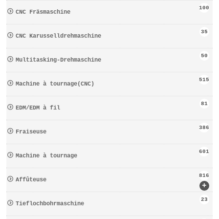
100
CNC Fräsmaschine
35
CNC Karusselldrehmaschine
50
Multitasking-Drehmaschine
515
Machine à tournage(CNC)
81
EDM/EDM à fil
386
Fraiseuse
601
Machine à tournage
816
Affûteuse
+
23
Tieflochbohrmaschine