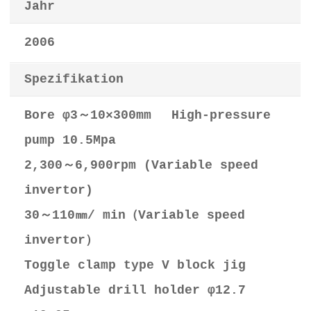
Jahr
2006
Spezifikation
Bore φ3～10×300mm High‐pressure
pump 10.5Mpa
2,300～6,900rpm (Variable speed
invertor)
30～110㎜/ min（Variable speed
invertor）
Toggle clamp type V block jig
Adjustable drill holder φ12.7