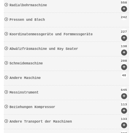
558
Radialbohrmaschine
+
242
Pressen und Blech
227
Koordinatenmessgeräte und Formmessgeräte
+
138
Abwälzfräsmaschine und Key Seater
+
208
Schneidemaschine
+
40
Andere Maschine
645
Messinstrument
+
113
Beziehungen Kompressor
+
133
Andere Transport der Maschinen
+