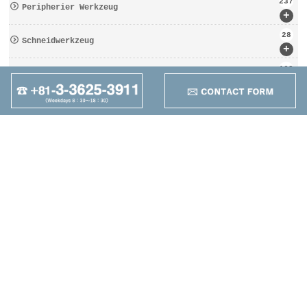
237
Peripherier Werkzeug
+
28
Schneidwerkzeug
+
162
Werkzeugbezogen
+
95
Anders
+
Maruzen Machine
Co.,LTD
4-25-1 Higashikomagata,
Sumida-ku, Tokyo
TEL：+81-3-3625-3911