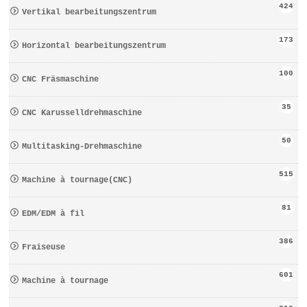
424
Vertikal bearbeitungszentrum
173
Horizontal bearbeitungszentrum
100
CNC Fräsmaschine
35
CNC Karusselldrehmaschine
50
Multitasking-Drehmaschine
515
Machine à tournage(CNC)
81
EDM/EDM à fil
386
Fraiseuse
601
Machine à tournage