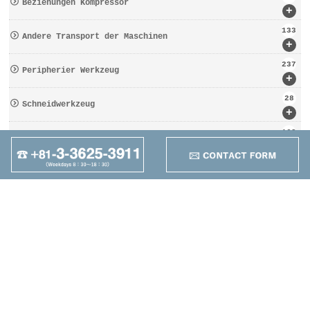
Beziehungen Kompressor
+
133
Andere Transport der Maschinen
+
237
Peripherier Werkzeug
+
28
Schneidwerkzeug
+
162
Werkzeugbezogen
+
95
Anders
+
Maruzen Machine
Co.,LTD