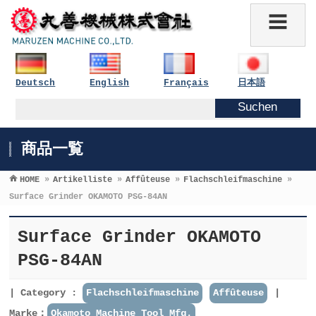
Deutsch
English
Français
日本語
商品一覧
HOME
»
Artikelliste
»
Affûteuse
»
Flachschleifmaschine
»
Surface Grinder OKAMOTO PSG-84AN
Surface Grinder OKAMOTO
PSG-84AN
Category :
Flachschleifmaschine
Affûteuse
Marke：
Okamoto Machine Tool Mfg.