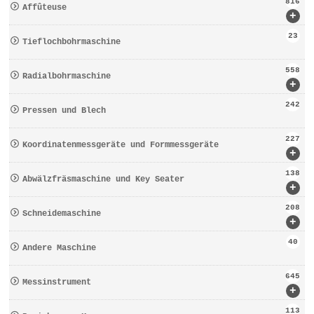
816
Affûteuse
+
23
Tieflochbohrmaschine
558
Radialbohrmaschine
+
242
Pressen und Blech
227
Koordinatenmessgeräte und Formmessgeräte
+
138
Abwälzfräsmaschine und Key Seater
+
208
Schneidemaschine
+
40
Andere Maschine
645
Messinstrument
+
113