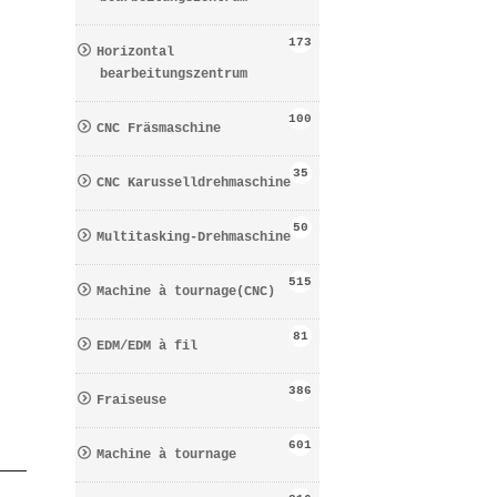
173
Horizontal
bearbeitungszentrum
100
CNC Fräsmaschine
35
CNC Karusselldrehmaschine
50
Multitasking-Drehmaschine
515
Machine à tournage(CNC)
81
EDM/EDM à fil
386
Fraiseuse
601
Machine à tournage