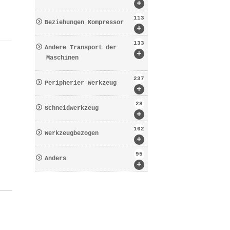
+
113
Beziehungen Kompressor
+
133
Andere Transport der
+
Maschinen
237
Peripherier Werkzeug
+
28
Schneidwerkzeug
+
162
Werkzeugbezogen
+
95
Anders
+