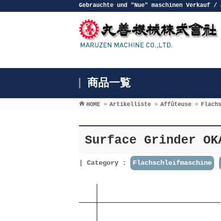
Gebrauchte und ″Nue″ maschinen Verkauf / 
商品一覧
HOME
»
Artikelliste
»
Affûteuse
»
Flach
Surface Grinder OK
Category :
Flachschleifmaschine