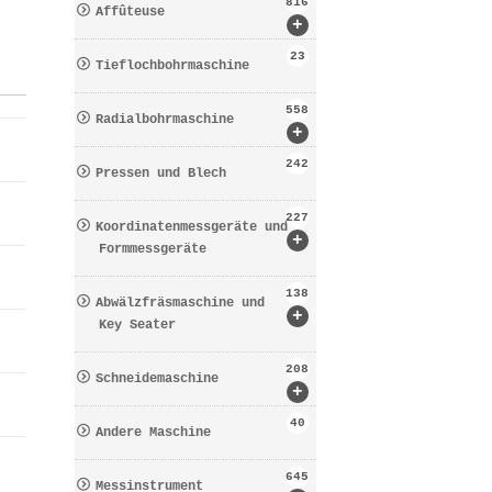
816
Affûteuse
+
23
Tieflochbohrmaschine
558
Radialbohrmaschine
+
242
Pressen und Blech
227
Koordinatenmessgeräte und
+
Formmessgeräte
138
Abwälzfräsmaschine und
+
Key Seater
208
Schneidemaschine
+
40
Andere Maschine
645
Messinstrument