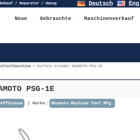
Deutsch
Eng
Ankauf / Reparatur / Umzug
Neue
Gebrauchte
Maschinenverkauf
schleifmaschine
»
Surface Grinder OKAMOTO PSG-1E
AMOTO PSG-1E
Affûteuse
Marke：
Okamoto Machine Tool Mfg.