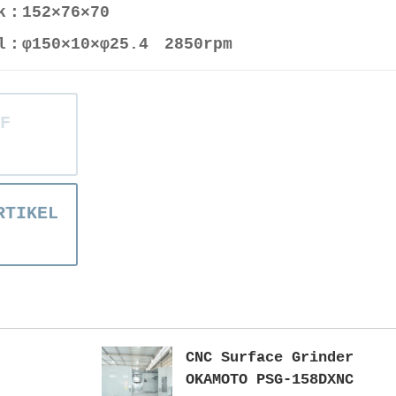
k：152×76×70
l：φ150×10×φ25.4 2850rpm
F
RTIKEL
CNC Surface Grinder
OKAMOTO PSG-158DXNC