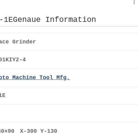
-1EGenaue Information
ace Grinder
01KIY2-4
oto Machine Tool Mfg.
1E
0×90 X-300 Y-130