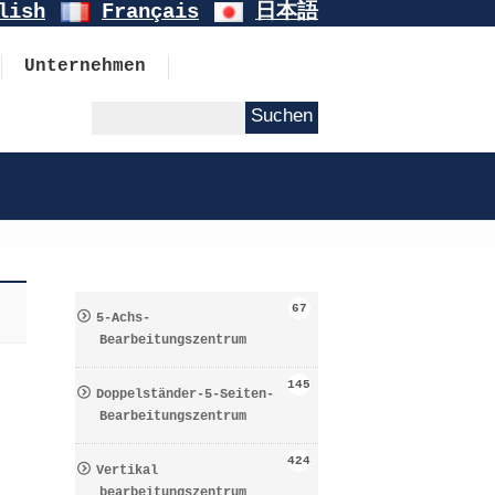
lish
Français
日本語
Unternehmen
67
5-Achs-
Bearbeitungszentrum
145
Doppelständer-5-Seiten-
Bearbeitungszentrum
424
Vertikal
bearbeitungszentrum