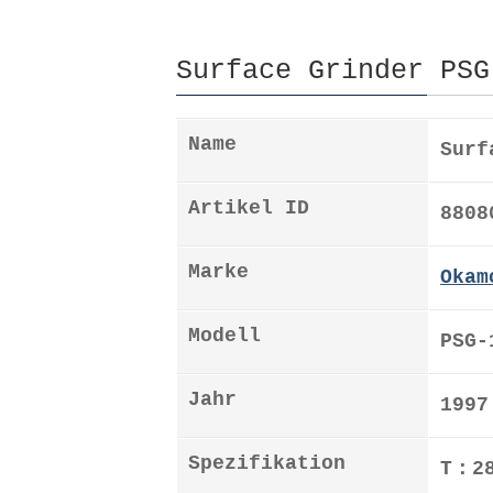
Surface Grinder PSG
Name
Surf
Artikel ID
8808
Marke
Okam
Modell
PSG-
Jahr
1997
Spezifikation
T：28