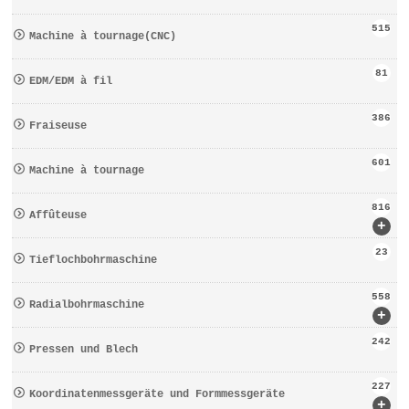
515
Machine à tournage(CNC)
81
EDM/EDM à fil
386
Fraiseuse
601
Machine à tournage
816
Affûteuse
+
23
Tieflochbohrmaschine
558
Radialbohrmaschine
+
242
Pressen und Blech
227
Koordinatenmessgeräte und Formmessgeräte
+