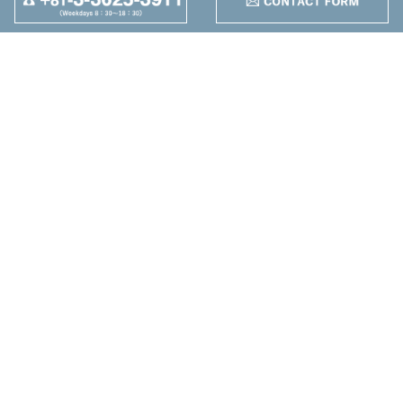
95
Anders
+
Maruzen Machine
Co.,LTD
4-25-1 Higashikomagata,
Sumida-ku, Tokyo
TEL：+81-3-3625-3911
FAX：+81-3-3625-5589
Neue Maschine
Gebrauchte