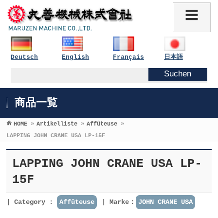
Deutsch
English
Français
日本語
商品一覧
HOME
»
Artikelliste
»
Affûteuse
»
LAPPING JOHN CRANE USA LP-15F
LAPPING JOHN CRANE USA LP-
15F
Category :
Affûteuse
Marke：
JOHN CRANE USA