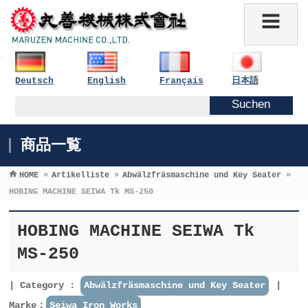
Deutsch
English
Français
日本語
商品一覧
HOME
»
Artikelliste
»
Abwälzfräsmaschine und Key Seater
»
HOBING MACHINE SEIWA Tk MS-250
HOBING MACHINE SEIWA Tk
MS-250
Category :
Abwälzfräsmaschine und Key Seater
Marke：
Seiwa Iron Works