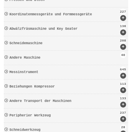
Pressen und Blech
227
Koordinatenmessgeräte und Formmessgeräte
+
138
Abwälzfräsmaschine und Key Seater
+
208
Schneidemaschine
+
40
Andere Maschine
645
Messinstrument
+
113
Beziehungen Kompressor
+
133
Andere Transport der Maschinen
+
237
Peripherier Werkzeug
+
28
Schneidwerkzeug