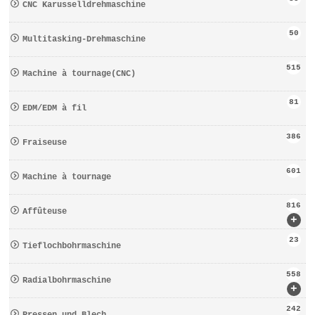
CNC Karusselldrehmaschine
50
Multitasking-Drehmaschine
515
Machine à tournage(CNC)
81
EDM/EDM à fil
386
Fraiseuse
601
Machine à tournage
816
Affûteuse
+
23
Tieflochbohrmaschine
558
Radialbohrmaschine
+
242