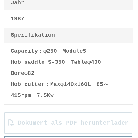
Jahr
1987
Spezifikation
Capacity：φ250 Module5
Hob saddle S-350 Tableφ400
Boreφ82
Hob cutter：Maxφ140×160L 85～
415rpm 7.5Kw
Dokument als PDF herunterladen