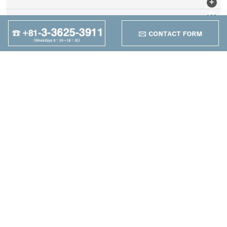
+
162
Werkzeugbezogen
+
95
Anders
+
Maruzen Machine
Co.,LTD
4-25-1 Higashikomagata,
Sumida-ku, Tokyo
TEL：+81-3-3625-3911
FAX：+81-3-3625-5589