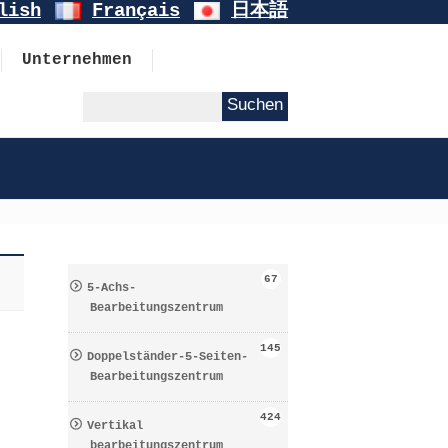
lish
Français
日本語
Unternehmen
67
5-Achs-
Bearbeitungszentrum
145
Doppelständer-5-Seiten-
Bearbeitungszentrum
424
Vertikal
bearbeitungszentrum