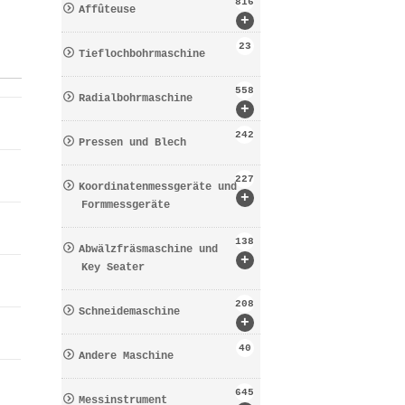
816
Affûteuse
+
23
Tieflochbohrmaschine
558
Radialbohrmaschine
+
242
Pressen und Blech
227
Koordinatenmessgeräte und
+
Formmessgeräte
138
Abwälzfräsmaschine und
+
Key Seater
208
Schneidemaschine
+
40
Andere Maschine
645
Messinstrument