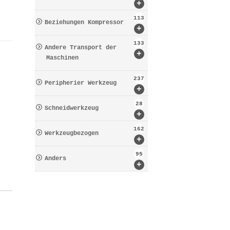
+
113
Beziehungen Kompressor
+
133
Andere Transport der
+
Maschinen
237
Peripherier Werkzeug
+
28
Schneidwerkzeug
+
162
Werkzeugbezogen
+
95
Anders
+
L