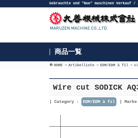
Gebrauchte und ″Nue″ maschinen Verkauf / 
商品一覧
HOME
»
Artikelliste
»
EDM/EDM à fil
»
W
Wire cut SODICK AQ
Category :
EDM/EDM à fil
Mark