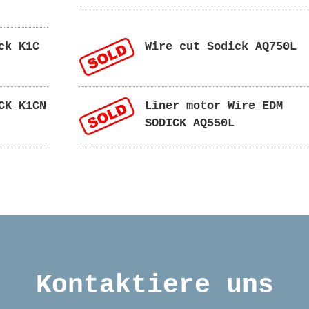
ck K1C
Wire cut Sodick AQ750L
CK K1CN
Liner motor Wire EDM
SODICK AQ550L
Kontaktiere uns