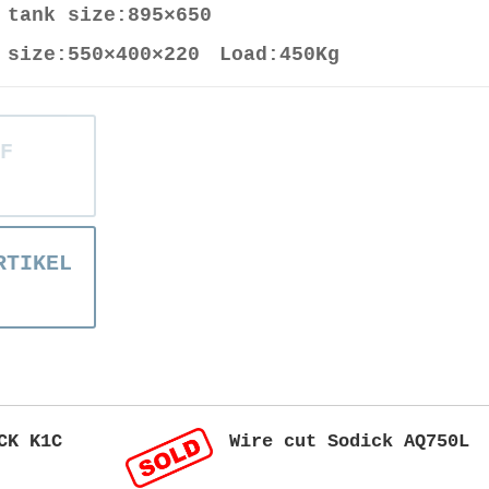
 tank size:895×650
 size:550×400×220 Load:450Kg
F
RTIKEL
CK K1C
Wire cut Sodick AQ750