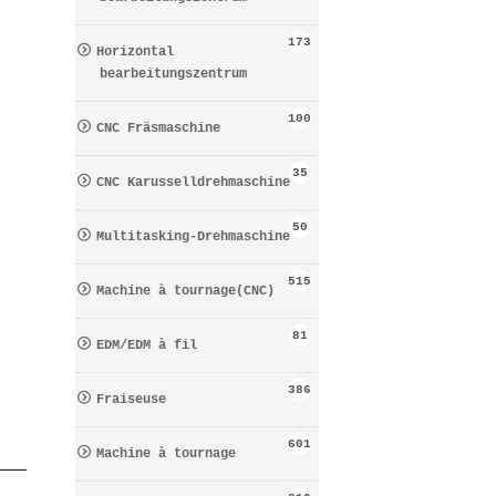
173
Horizontal
bearbeitungszentrum
100
CNC Fräsmaschine
35
CNC Karusselldrehmaschine
50
Multitasking-Drehmaschine
515
Machine à tournage(CNC)
81
EDM/EDM à fil
386
Fraiseuse
601
Machine à tournage