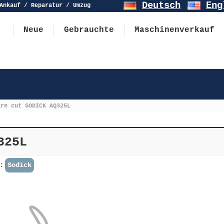
Deutsch
Eng
Ankauf / Reparatur / Umzug
Neue
Gebrauchte
Maschinenverkauf
ire cut SODICK AQ325L
325L
e：
Sodick