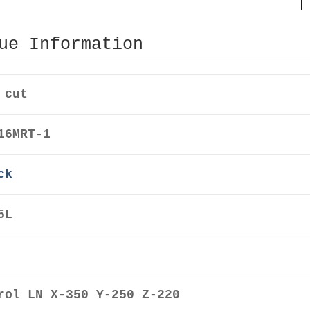
ue Information
 cut
16MRT-1
ck
5L
rol LN X-350 Y-250 Z-220