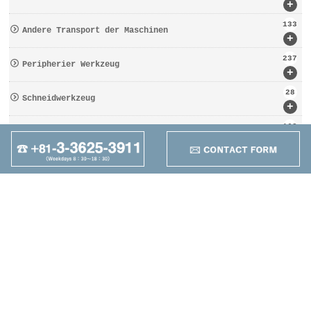
+
133
Andere Transport der Maschinen
+
237
Peripherier Werkzeug
+
28
Schneidwerkzeug
+
162
Werkzeugbezogen
+
95
Anders
+
Maruzen Machine
Co.,LTD