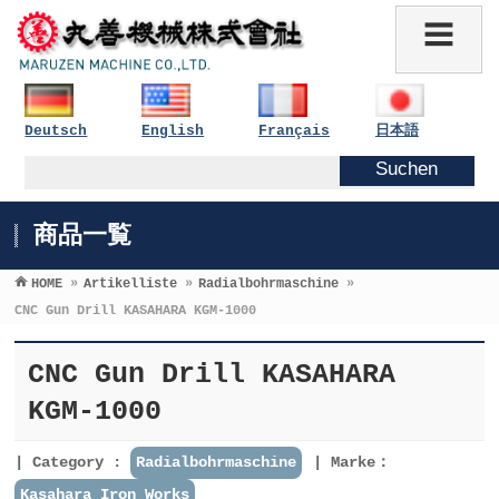
Deutsch
English
Français
日本語
商品一覧
HOME
»
Artikelliste
»
Radialbohrmaschine
»
CNC Gun Drill KASAHARA KGM-1000
CNC Gun Drill KASAHARA
KGM-1000
Category :
Radialbohrmaschine
Marke：
Kasahara Iron Works