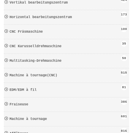
424
Vertikal bearbeitungszentrum
173
Horizontal bearbeitungszentrum
100
CNC Fräsmaschine
35
CNC Karusselldrehmaschine
50
Multitasking-Drehmaschine
515
Machine à tournage(CNC)
81
EDM/EDM à fil
386
Fraiseuse
601
Machine à tournage
816