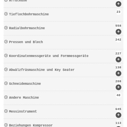
Affûteuse
+
23
Tieflochbohrmaschine
558
Radialbohrmaschine
+
242
Pressen und Blech
227
Koordinatenmessgeräte und Formmessgeräte
+
138
Abwälzfräsmaschine und Key Seater
+
208
Schneidemaschine
+
40
Andere Maschine
645
Messinstrument
+
113
Beziehungen Kompressor