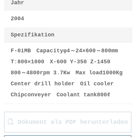
Jahr
2004
Spezifikation
F-0iMB Capacityφ4～24×600～800mm
T:800×1000 X-600 Y-350 Z-1450
800～4800rpm 3.7Kw Max load1000Kg
Center drill holder Oil cooler
Chipconveyer Coolant tank800ℓ
Dokument als PDF herunterladen