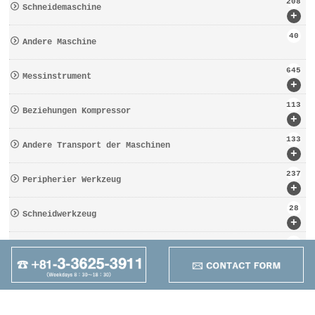
208
Schneidemaschine
+
40
Andere Maschine
645
Messinstrument
+
113
Beziehungen Kompressor
+
133
Andere Transport der Maschinen
+
237
Peripherier Werkzeug
+
28
Schneidwerkzeug
+
162
Werkzeugbezogen
+
95
Anders
+