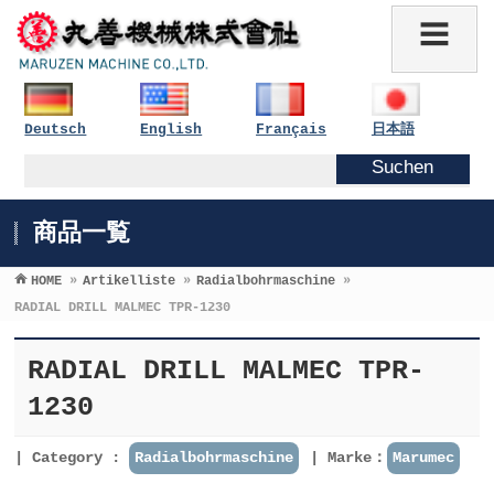
Deutsch
English
Français
日本語
商品一覧
HOME
»
Artikelliste
»
Radialbohrmaschine
»
RADIAL DRILL MALMEC TPR-1230
RADIAL DRILL MALMEC TPR-
1230
Category :
Radialbohrmaschine
Marke：
Marumec