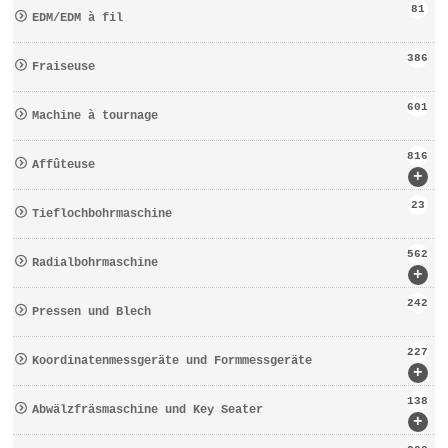
81
EDM/EDM à fil
386
Fraiseuse
601
Machine à tournage
816
Affûteuse
+
23
Tieflochbohrmaschine
562
Radialbohrmaschine
+
242
Pressen und Blech
227
Koordinatenmessgeräte und Formmessgeräte
+
138
Abwälzfräsmaschine und Key Seater
+