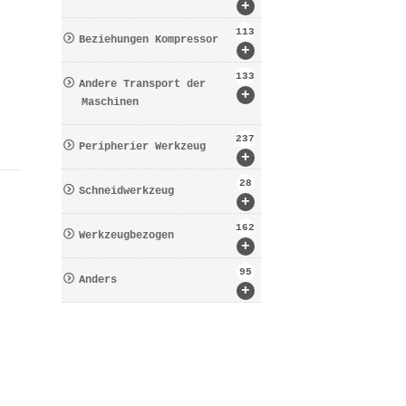
+
113
Beziehungen Kompressor
+
133
Andere Transport der
+
Maschinen
237
Peripherier Werkzeug
+
28
Schneidwerkzeug
+
162
Werkzeugbezogen
+
95
Anders
+