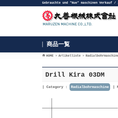
Gebrauchte und ″Nue″ maschinen Verkauf / 
商品一覧
HOME
»
Artikelliste
»
Radialbohrmaschin
Drill Kira 03DM
Category :
Radialbohrmaschine