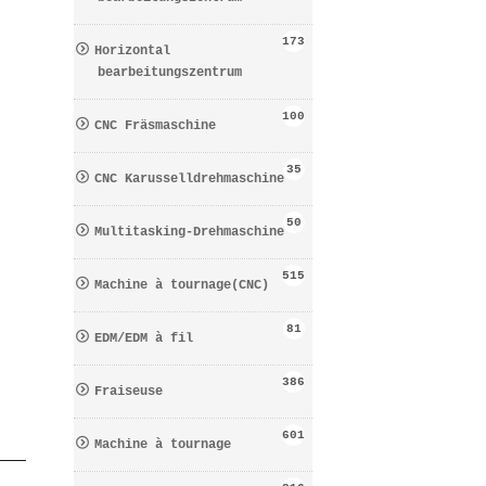
173
Horizontal
bearbeitungszentrum
100
CNC Fräsmaschine
35
CNC Karusselldrehmaschine
50
Multitasking-Drehmaschine
515
Machine à tournage(CNC)
81
EDM/EDM à fil
386
Fraiseuse
601
Machine à tournage