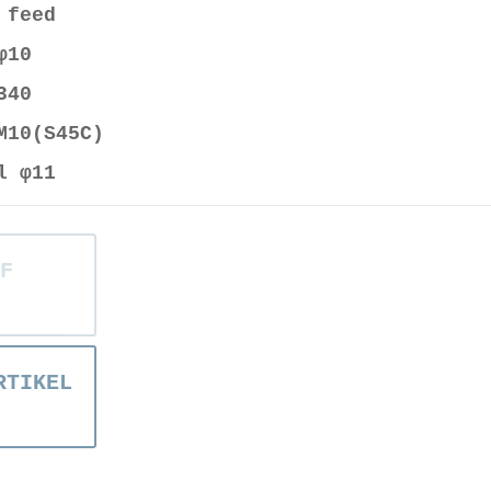
 feed
φ10
340
M10(S45C)
l φ11
F
RTIKEL