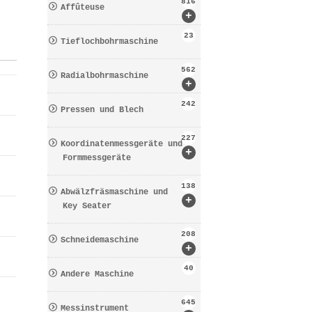
816
Affûteuse
+
23
Tieflochbohrmaschine
562
Radialbohrmaschine
+
242
Pressen und Blech
227
Koordinatenmessgeräte und
+
Formmessgeräte
138
Abwälzfräsmaschine und
+
Key Seater
208
Schneidemaschine
+
40
Andere Maschine
645
Messinstrument