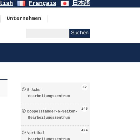
lish
Français
日本語
Unternehmen
67
5-Achs-
Bearbeitungszentrum
145
Doppelständer-5-Seiten-
Bearbeitungszentrum
424
Vertikal
bearbeitungszentrum