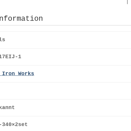
nformation
ls
17EIJ-1
 Iron Works
kannt
-340×2set