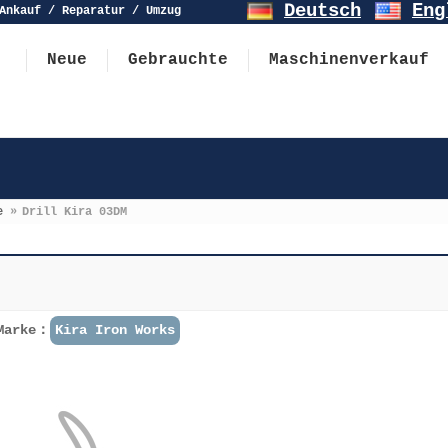
Deutsch
Eng
Ankauf / Reparatur / Umzug
Neue
Gebrauchte
Maschinenverkauf
e
»
Drill Kira 03DM
Marke：
Kira Iron Works