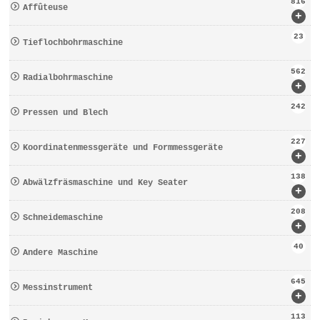
816
Affûteuse
+
23
Tieflochbohrmaschine
562
Radialbohrmaschine
+
242
Pressen und Blech
227
Koordinatenmessgeräte und Formmessgeräte
+
138
Abwälzfräsmaschine und Key Seater
+
208
Schneidemaschine
+
40
Andere Maschine
645
Messinstrument
+
113