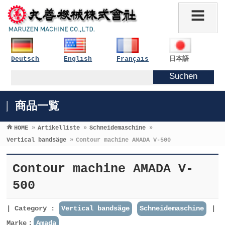
Deutsch
English
Français
日本語
商品一覧
HOME
»
Artikelliste
»
Schneidemaschine
»
Vertical bandsäge
»
Contour machine AMADA V-500
Contour machine AMADA V-
500
Category :
Vertical bandsäge
Schneidemaschine
Marke：
Amada