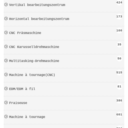
424
Vertikal bearbeitungszentrum
173
Horizontal bearbeitungszentrum
100
CNC Fräsmaschine
35
CNC Karusselldrehmaschine
50
Multitasking-Drehmaschine
515
Machine à tournage(CNC)
81
EDM/EDM à fil
386
Fraiseuse
601
Machine à tournage