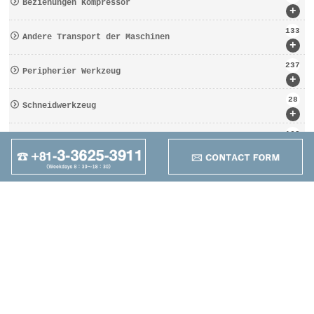
Beziehungen Kompressor
+
133
Andere Transport der Maschinen
+
237
Peripherier Werkzeug
+
28
Schneidwerkzeug
+
162
Werkzeugbezogen
+
95
Anders
+
Maruzen Machine
Co.,LTD