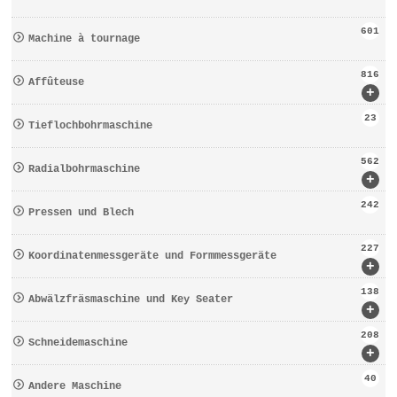
601
Machine à tournage
816
Affûteuse
+
23
Tieflochbohrmaschine
562
Radialbohrmaschine
+
242
Pressen und Blech
227
Koordinatenmessgeräte und Formmessgeräte
+
138
Abwälzfräsmaschine und Key Seater
+
208
Schneidemaschine
+
40
Andere Maschine