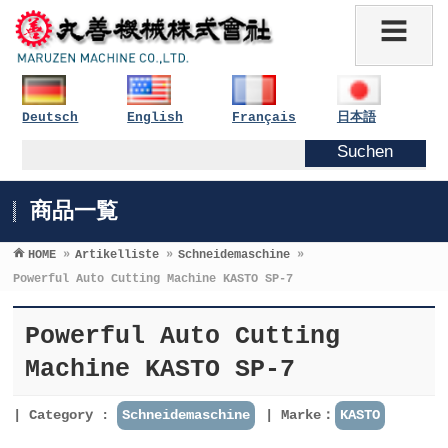
Deutsch
English
Français
日本語
商品一覧
HOME
»
Artikelliste
»
Schneidemaschine
»
Powerful Auto Cutting Machine KASTO SP-7
Powerful Auto Cutting
Machine KASTO SP-7
Category :
Schneidemaschine
Marke：
KASTO