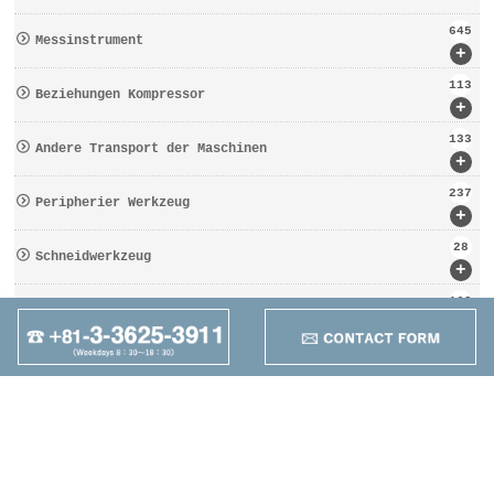
645
Messinstrument
+
113
Beziehungen Kompressor
+
133
Andere Transport der Maschinen
+
237
Peripherier Werkzeug
+
28
Schneidwerkzeug
+
162
Werkzeugbezogen
+
95
Anders
+