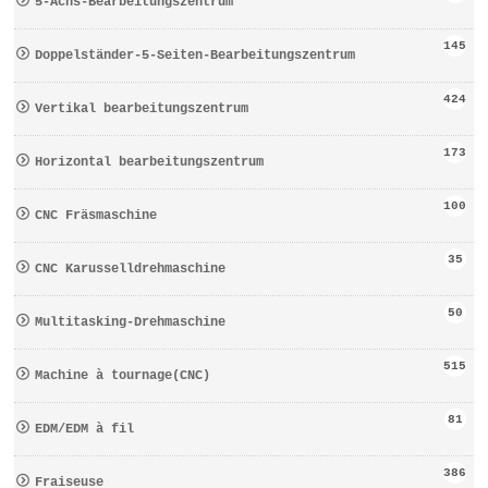
5-Achs-Bearbeitungszentrum
145
Doppelständer-5-Seiten-Bearbeitungszentrum
424
Vertikal bearbeitungszentrum
173
Horizontal bearbeitungszentrum
100
CNC Fräsmaschine
35
CNC Karusselldrehmaschine
50
Multitasking-Drehmaschine
515
Machine à tournage(CNC)
81
EDM/EDM à fil
386
Fraiseuse