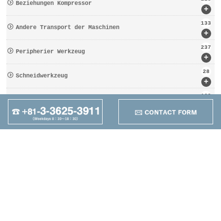
Beziehungen Kompressor
+
133
Andere Transport der Maschinen
+
237
Peripherier Werkzeug
+
28
Schneidwerkzeug
+
162
Werkzeugbezogen
+
95
Anders
+
Maruzen Machine
Co.,LTD