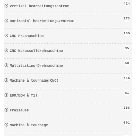
424
Vertikal bearbeitungszentrum
173
Horizontal bearbeitungszentrum
100
CNC Fräsmaschine
35
CNC Karusselldrehmaschine
50
Multitasking-Drehmaschine
515
Machine à tournage(CNC)
81
EDM/EDM à fil
386
Fraiseuse
601
Machine à tournage