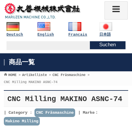
Deutsch
English
Français
日本語
商品一覧
HOME
»
Artikelliste
»
CNC Fräsmaschine
»
CNC Milling MAKINO ASNC-74
CNC Milling MAKINO ASNC-74
Category :
CNC Fräsmaschine
Marke：
Makino Milling