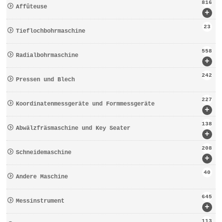
816
Affûteuse
+
23
Tieflochbohrmaschine
558
Radialbohrmaschine
+
242
Pressen und Blech
227
Koordinatenmessgeräte und Formmessgeräte
+
138
Abwälzfräsmaschine und Key Seater
+
208
Schneidemaschine
+
40
Andere Maschine
645
Messinstrument
+
113