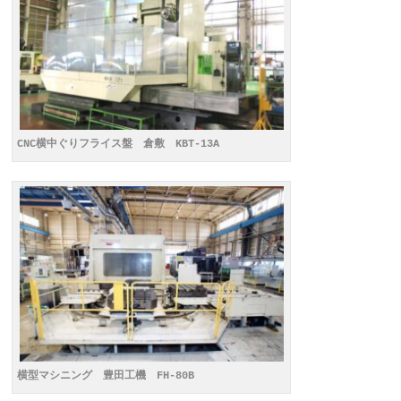
CNC横中ぐりフライス盤 倉敷 KBT-13A
横型マシニング 豊田工機 FH-80B