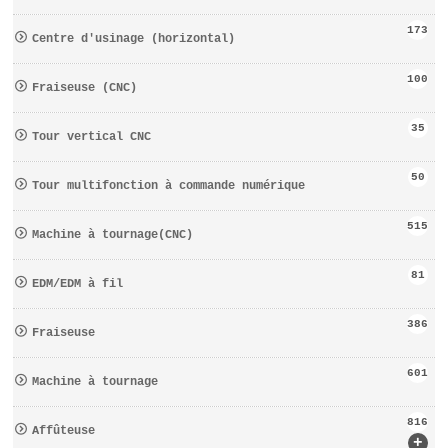
173
Centre d′usinage (horizontal)
100
Fraiseuse (CNC)
35
Tour vertical CNC
50
Tour multifonction à commande numérique
515
Machine à tournage(CNC)
81
EDM/EDM à fil
386
Fraiseuse
601
Machine à tournage
816
Affûteuse
+