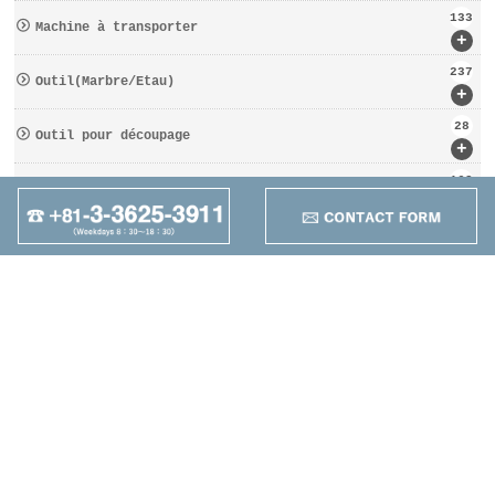
133
Machine à transporter
+
237
Outil(Marbre/Etau)
+
28
Outil pour découpage
+
162
D′OUTILS COUPANTS
+
95
Autres
+
Maruzen Machine
Co.,LTD
4-25-1 Higashikomagata,