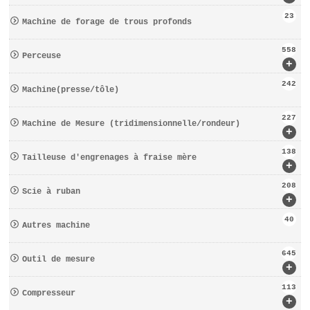
23
Machine de forage de trous profonds
558
Perceuse
+
242
Machine(presse/tôle)
227
Machine de Mesure (tridimensionnelle/rondeur)
+
138
Tailleuse d′engrenages à fraise mère
+
208
Scie à ruban
+
40
Autres machine
645
Outil de mesure
+
113
Compresseur
+