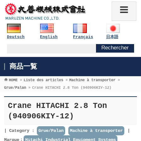
Deutsch
English
Français
日本語
商品一覧
HOME
»
Liste des articles
»
Machine à transporter
»
Grue/Palan
»
Crane HITACHI 2.8 Ton (940906KIY-12)
Crane HITACHI 2.8 Ton
(940906KIY-12)
Category :
Grue/Palan
Machine à transporter
Marque：
Hitachi Industrial Equipment Systems