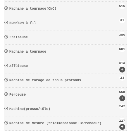
515
Machine à tournage(CNC)
81
EDM/EDM à fil
386
Fraiseuse
601
Machine à tournage
816
Affûteuse
+
23
Machine de forage de trous profonds
558
Perceuse
+
242
Machine(presse/tôle)
227
Machine de Mesure (tridimensionnelle/rondeur)
+