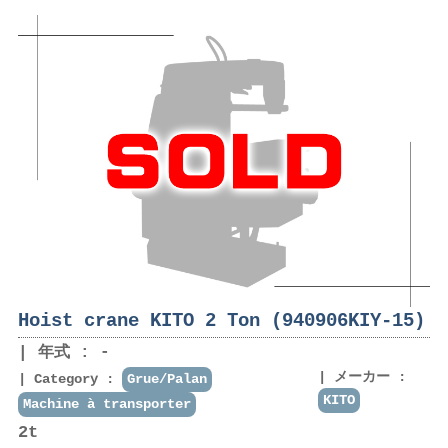
Hoist crane KITO 2 Ton (940906KIY-15)
年式 : -
メーカー :
Category :
Grue/Palan
KITO
Machine à transporter
2t