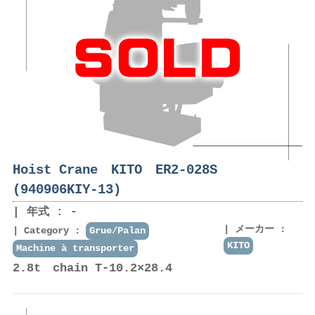
Hoist Crane KITO ER2-028S
(940906KIY-13)
年式 : -
メーカー :
Category :
Grue/Palan
KITO
Machine à transporter
2.8t chain T-10.2×28.4