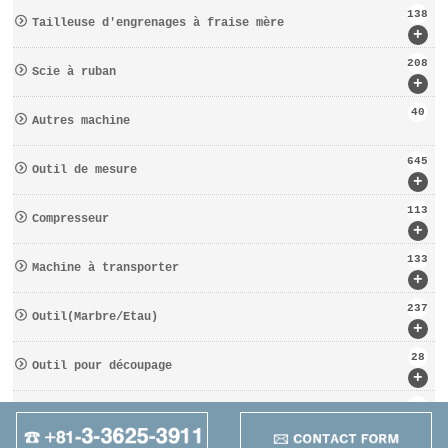
138
Tailleuse d′engrenages à fraise mère
+
208
Scie à ruban
+
40
Autres machine
645
Outil de mesure
+
113
Compresseur
+
133
Machine à transporter
+
237
Outil(Marbre/Etau)
+
28
Outil pour découpage
+
162
D′OUTILS COUPANTS
+