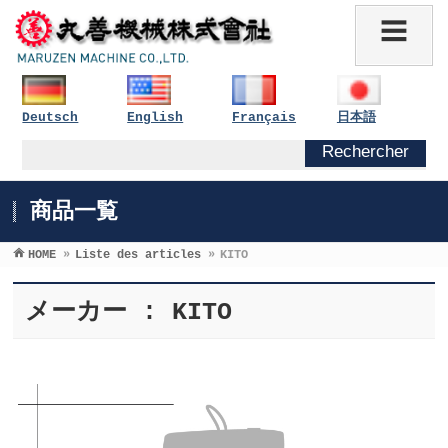
Deutsch
English
Français
日本語
商品一覧
HOME
»
Liste des articles
»
KITO
メーカー : KITO