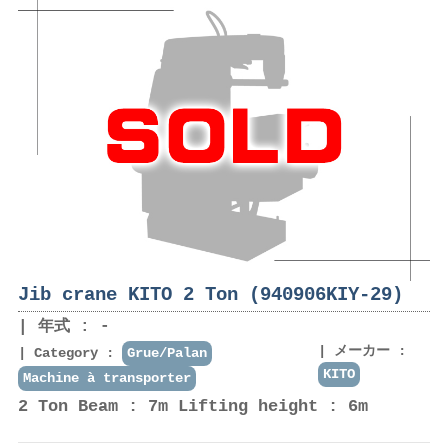
Jib crane KITO 2 Ton (940906KIY-29)
年式 : -
メーカー :
Category :
Grue/Palan
KITO
Machine à transporter
2 Ton Beam : 7m Lifting height : 6m