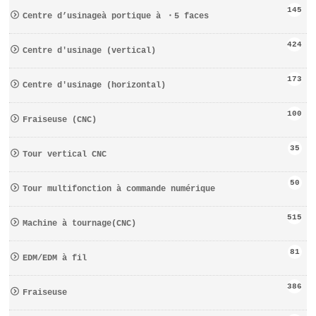
145
Centre d’usinageà portique à ・5 faces
424
Centre d′usinage (vertical)
173
Centre d′usinage (horizontal)
100
Fraiseuse (CNC)
35
Tour vertical CNC
50
Tour multifonction à commande numérique
515
Machine à tournage(CNC)
81
EDM/EDM à fil
386
Fraiseuse