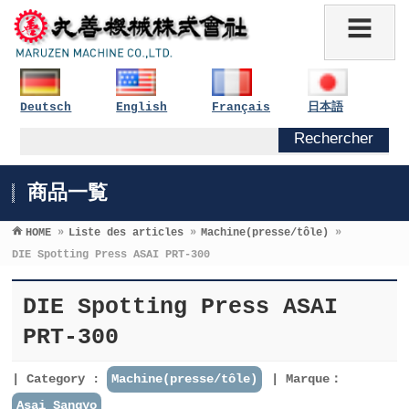
Deutsch
English
Français
日本語
商品一覧
HOME
»
Liste des articles
»
Machine(presse/tôle)
»
DIE Spotting Press ASAI PRT-300
DIE Spotting Press ASAI
PRT-300
Category :
Machine(presse/tôle)
Marque：
Asai Sangyo