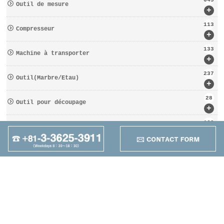
645
Outil de mesure
+
113
Compresseur
+
133
Machine à transporter
+
237
Outil(Marbre/Etau)
+
28
Outil pour découpage
+
162
D′OUTILS COUPANTS
+
95
Autres
+