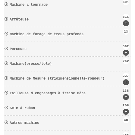
601
Machine à tournage
816
Affûteuse
+
23
Machine de forage de trous profonds
562
Perceuse
+
242
Machine(presse/tôle)
227
Machine de Mesure (tridimensionnelle/rondeur)
+
138
Tailleuse d′engrenages à fraise mère
+
208
Scie à ruban
+
40
Autres machine