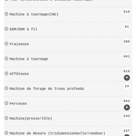
515
Machine à tournage(CNC)
81
EDM/EDM à fil
386
Fraiseuse
601
Machine à tournage
816
Affûteuse
+
23
Machine de forage de trous profonds
562
Perceuse
+
242
Machine(presse/tôle)
227
Machine de Mesure (tridimensionnelle/rondeur)