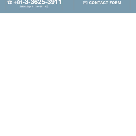
95
Autres
+
Maruzen Machine
Co.,LTD
4-25-1 Higashikomagata,
Sumida-ku, Tokyo
TEL：+81-3-3625-3911
FAX：+81-3-3625-5589
Nouvelle
Machine