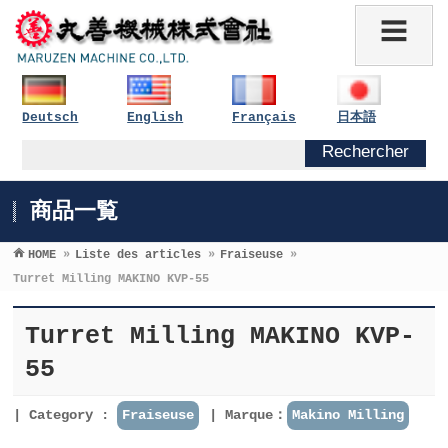
Deutsch
English
Français
日本語
商品一覧
HOME
»
Liste des articles
»
Fraiseuse
»
Turret Milling MAKINO KVP-55
Turret Milling MAKINO KVP-
55
Category :
Fraiseuse
Marque：
Makino Milling