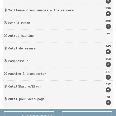
+
138
Tailleuse d′engrenages à fraise mère
+
208
Scie à ruban
+
40
Autres machine
645
Outil de mesure
+
113
Compresseur
+
133
Machine à transporter
+
237
Outil(Marbre/Etau)
+
28
Outil pour découpage
+
162
D′OUTILS COUPANTS
+