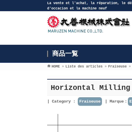
La vente et l′achat, la réparation, le dé
d′occacion et la machine neuf
商品一覧
HOME
»
Liste des articles
»
Fraiseuse
»
Horizontal Millin
Category :
Fraiseuse
Marque：
E