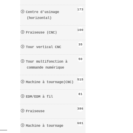
173
Centre d′usinage
(horizontal)
100
Fraiseuse (CNC)
35
Tour vertical CNC
50
Tour multifonction à
commande numérique
515
Machine à tournage(CNC)
81
EDM/EDM à fil
386
Fraiseuse
601
Machine à tournage