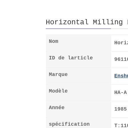
Horizontal Milling 
Nom
Hori
ID de larticle
9611
Marque
Ensh
Modèle
HA-A
Année
1985
spécification
T:11