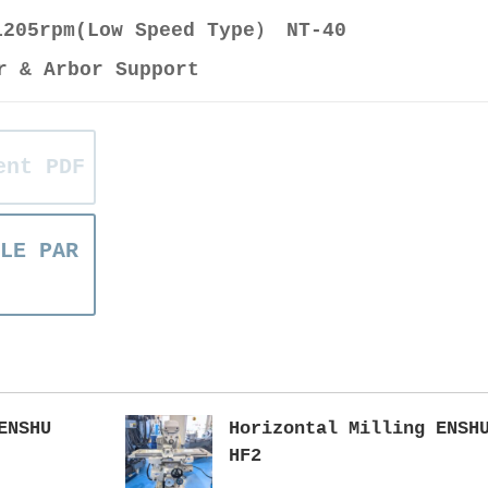
205rpm(Low Speed Type） NT-40
r & Arbor Support
ent PDF
LE PAR
ENSHU
Horizontal Milling ENSH
HF2