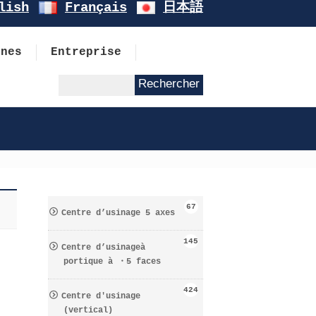
lish
Français
日本語
ines
Entreprise
67
Centre d’usinage 5 axes
145
Centre d’usinageà
portique à ・5 faces
424
Centre d′usinage
(vertical)