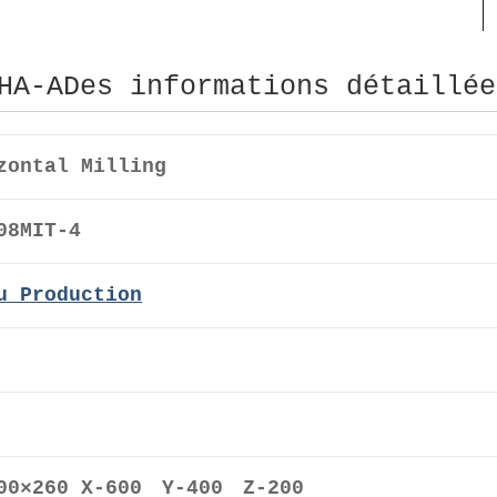
HA-ADes informations détaillée
zontal Milling
08MIT-4
u Production
00×260 X-600 Y-400 Z-200