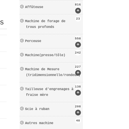
816
Affûteuse
+
23
s
Machine de forage de
trous profonds
558
Perceuse
+
242
Machine(presse/tôle)
227
Machine de Mesure
+
(tridimensionnelle/rondeur)
138
Tailleuse d′engrenages à
+
fraise mère
208
Scie à ruban
+
40
Autres machine