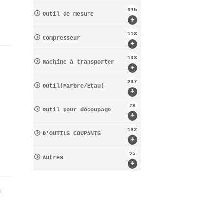
645
Outil de mesure
+
113
Compresseur
+
133
Machine à transporter
+
237
Outil(Marbre/Etau)
+
28
Outil pour découpage
+
162
D′OUTILS COUPANTS
+
95
Autres
+
U