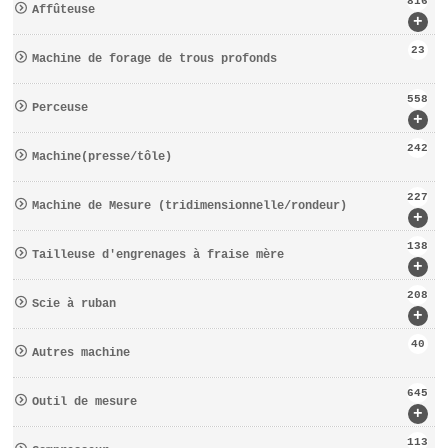
816
Affûteuse
+
23
Machine de forage de trous profonds
558
Perceuse
+
242
Machine(presse/tôle)
227
Machine de Mesure (tridimensionnelle/rondeur)
+
138
Tailleuse d′engrenages à fraise mère
+
208
Scie à ruban
+
40
Autres machine
645
Outil de mesure
+
113