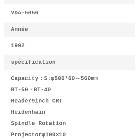
VDA-5056
Année
1992
spécification
Capacity：S:φ500*60～560mm
BT-50・BT-40
Reader9inch CRT
Heidenhain
Spindle Rotation
Projectorφ100×10