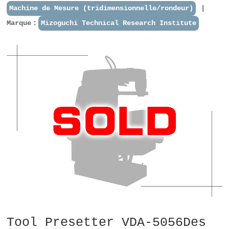
Machine de Mesure (tridimensionnelle/rondeur)
Marque：
Mizoguchi Technical Research Institute
Tool Presetter VDA-5056Des