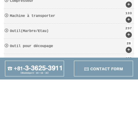
Compresseur
+
133
Machine à transporter
+
237
Outil(Marbre/Etau)
+
28
Outil pour découpage
+
162
D′OUTILS COUPANTS
+
95
Autres
+
Maruzen Machine
Co.,LTD