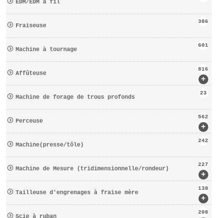
EDM/EDM à fil
386
Fraiseuse
601
Machine à tournage
816
Affûteuse
+
23
Machine de forage de trous profonds
562
Perceuse
+
242
Machine(presse/tôle)
227
Machine de Mesure (tridimensionnelle/rondeur)
+
138
Tailleuse d′engrenages à fraise mère
+
208
Scie à ruban