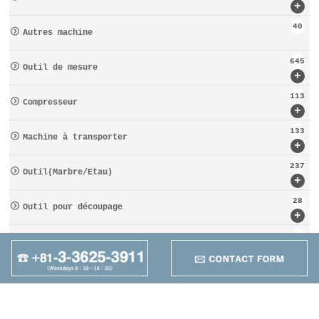
+
40
Autres machine
645
Outil de mesure
+
113
Compresseur
+
133
Machine à transporter
+
237
Outil(Marbre/Etau)
+
28
Outil pour découpage
+
162
D′OUTILS COUPANTS
+
95
Autres
+