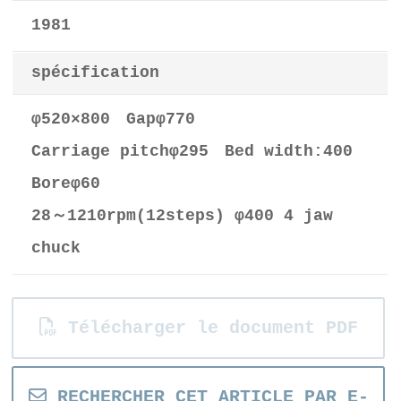
1981
spécification
φ520×800 Gapφ770
Carriage pitchφ295 Bed width:400
Boreφ60
28～1210rpm(12steps) φ400 4 jaw
chuck
Télécharger le document PDF
RECHERCHER CET ARTICLE PAR E-