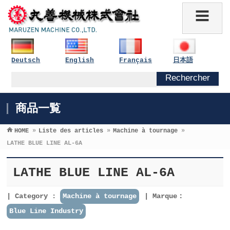
Deutsch
English
Français
日本語
商品一覧
HOME
»
Liste des articles
»
Machine à tournage
»
LATHE BLUE LINE AL-6A
LATHE BLUE LINE AL-6A
Category :
Machine à tournage
Marque：
Blue Line Industry