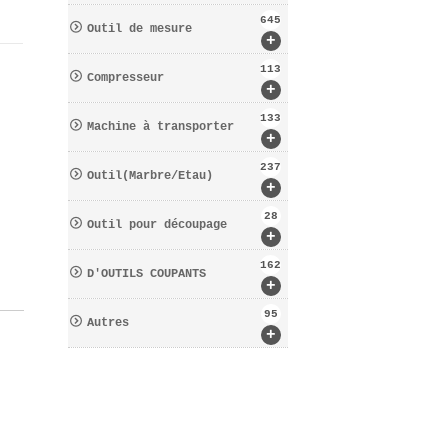
645
Outil de mesure
+
113
Compresseur
+
133
Machine à transporter
+
237
Outil(Marbre/Etau)
+
28
Outil pour découpage
+
162
D′OUTILS COUPANTS
+
95
Autres
+