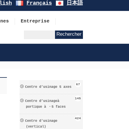
lish
Français
日本語
ines
Entreprise
67
Centre d’usinage 5 axes
145
Centre d’usinageà
portique à ・5 faces
424
Centre d′usinage
(vertical)