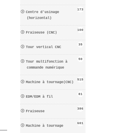
173
Centre d′usinage
(horizontal)
100
Fraiseuse (CNC)
35
Tour vertical CNC
50
Tour multifonction à
commande numérique
515
Machine à tournage(CNC)
81
EDM/EDM à fil
386
Fraiseuse
601
Machine à tournage