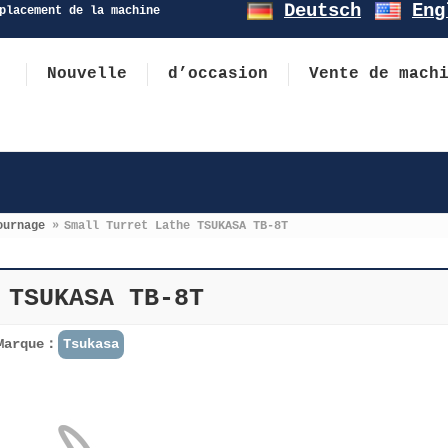
Deutsch
Eng
placement de la machine
Nouvelle
d’occasion
Vente de mach
ournage
»
Small Turret Lathe TSUKASA TB-8T
 TSUKASA TB-8T
Marque：
Tsukasa