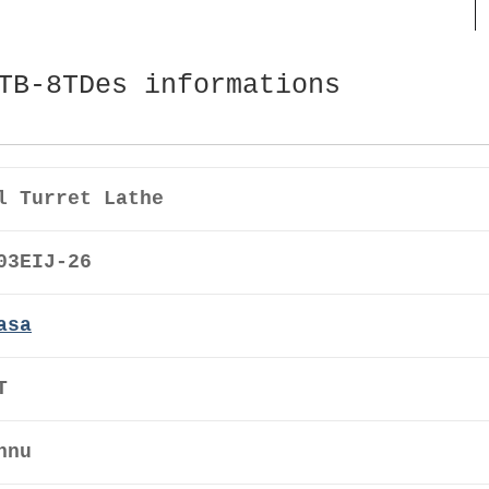
TB-8TDes informations
l Turret Lathe
03EIJ-26
asa
T
nnu