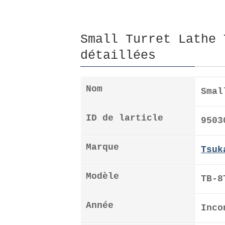
Small Turret Lathe 
détaillées
Nom
Smal
ID de larticle
9503
Marque
Tsuk
Modèle
TB-8
Année
Inco