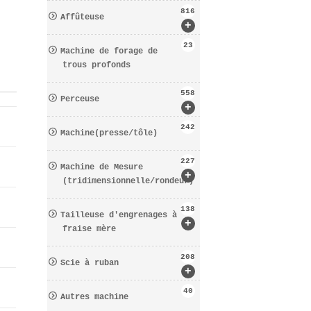
816
Affûteuse
+
23
Machine de forage de
trous profonds
558
Perceuse
+
242
Machine(presse/tôle)
227
Machine de Mesure
+
(tridimensionnelle/rondeur)
138
Tailleuse d′engrenages à
+
fraise mère
208
Scie à ruban
+
40
Autres machine