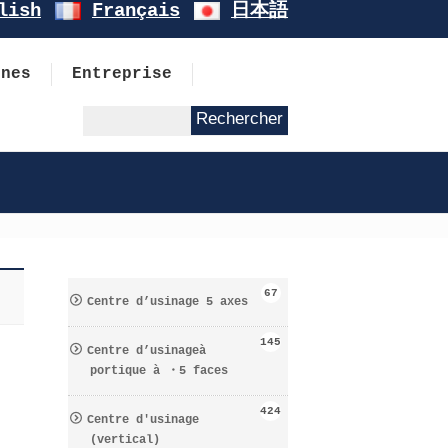
lish
Français
日本語
ines
Entreprise
67
Centre d’usinage 5 axes
145
Centre d’usinageà
portique à ・5 faces
424
Centre d′usinage
(vertical)