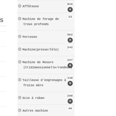
816
Affûteuse
+
23
s
Machine de forage de
trous profonds
562
Perceuse
+
242
Machine(presse/tôle)
227
Machine de Mesure
+
(tridimensionnelle/rondeur)
138
Tailleuse d′engrenages à
+
fraise mère
208
Scie à ruban
+
40
Autres machine