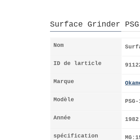
Surface Grinder PSG
Nom
Surf
ID de larticle
9112
Marque
Okam
Modèle
PSG-
Année
1982
spécification
MG:1