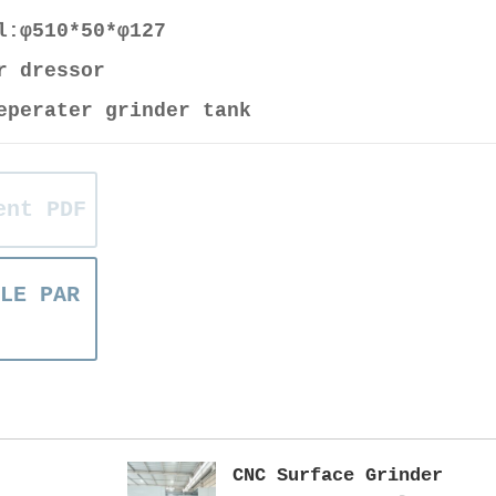
l:φ510*50*φ127
r dressor
eperater grinder tank
ent PDF
LE PAR
CNC Surface Grinder