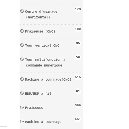
173
Centre d′usinage
(horizontal)
100
Fraiseuse (CNC)
35
Tour vertical CNC
50
Tour multifonction à
commande numérique
515
Machine à tournage(CNC)
81
EDM/EDM à fil
386
Fraiseuse
601
Machine à tournage