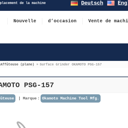
Deutsch
Eng
placement de la machine
Nouvelle
d’occasion
Vente de mach
Affûteuse (plane)
»
Surface Grinder OKAMOTO PSG-157
AMOTO PSG-157
fûteuse
Marque：
Okamoto Machine Tool Mfg.