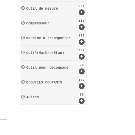
645
Outil de mesure
+
113
Compresseur
+
133
Machine à transporter
+
237
Outil(Marbre/Etau)
+
28
Outil pour découpage
+
162
D′OUTILS COUPANTS
+
95
Autres
+