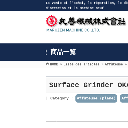
La vente et l′achat, la réparation, le dé
d′occacion et la machine neuf
商品一覧
HOME
»
Liste des articles
»
Affûteuse
»
Surface Grinder OK
Category :
Affûteuse (plane)
Af