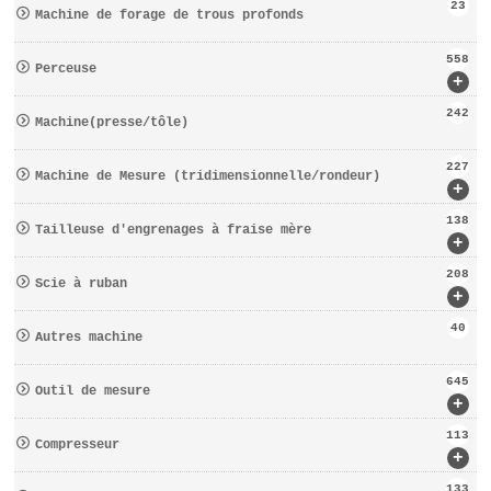
23
Machine de forage de trous profonds
558
Perceuse
+
242
Machine(presse/tôle)
227
Machine de Mesure (tridimensionnelle/rondeur)
+
138
Tailleuse d′engrenages à fraise mère
+
208
Scie à ruban
+
40
Autres machine
645
Outil de mesure
+
113
Compresseur
+
133