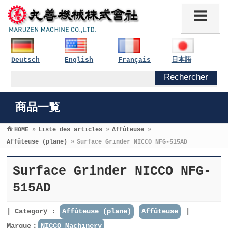
Deutsch
English
Français
日本語
商品一覧
HOME
»
Liste des articles
»
Affûteuse
»
Affûteuse (plane)
»
Surface Grinder NICCO NFG-515AD
Surface Grinder NICCO NFG-
515AD
Category :
Affûteuse (plane)
Affûteuse
Marque：
NICCO Machinery