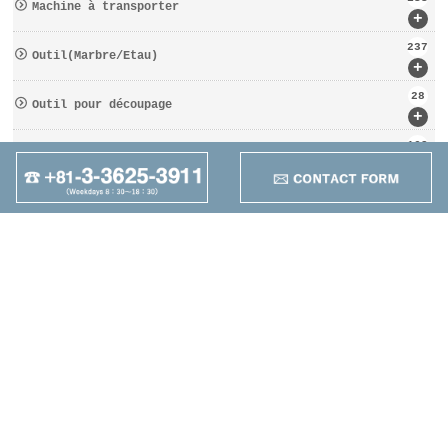
Machine à transporter
+
237
Outil(Marbre/Etau)
+
28
Outil pour découpage
+
162
D′OUTILS COUPANTS
+
95
Autres
+
Maruzen Machine
Co.,LTD
4-25-1 Higashikomagata,