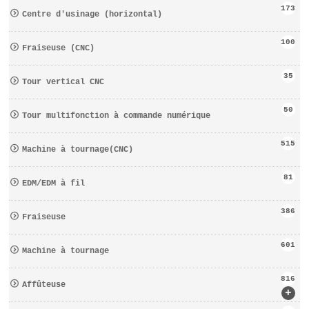
173
Centre d′usinage (horizontal)
100
Fraiseuse (CNC)
35
Tour vertical CNC
50
Tour multifonction à commande numérique
515
Machine à tournage(CNC)
81
EDM/EDM à fil
386
Fraiseuse
601
Machine à tournage
816
Affûteuse
+