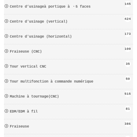
145
Centre d’usinageà portique à ・5 faces
424
Centre d′usinage (vertical)
173
Centre d′usinage (horizontal)
100
Fraiseuse (CNC)
35
Tour vertical CNC
50
Tour multifonction à commande numérique
515
Machine à tournage(CNC)
81
EDM/EDM à fil
386
Fraiseuse