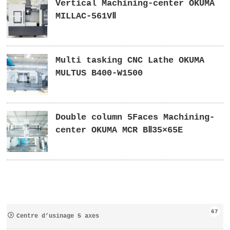
Vertical Machining-center OKUMA
MILLAC-561VⅡ
Multi tasking CNC Lathe OKUMA
MULTUS B400-W1500
Double column 5Faces Machining-
center OKUMA MCR BⅡ35×65E
67
Centre d’usinage 5 axes