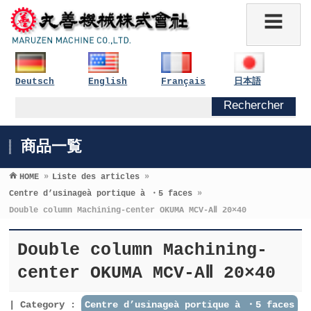
Deutsch
English
Français
日本語
商品一覧
HOME
»
Liste des articles
»
Centre d’usinageà portique à ・5 faces
»
Double column Machining-center OKUMA MCV-AⅡ 20×40
Double column Machining-
center OKUMA MCV-AⅡ 20×40
Category :
Centre d’usinageà portique à ・5 faces