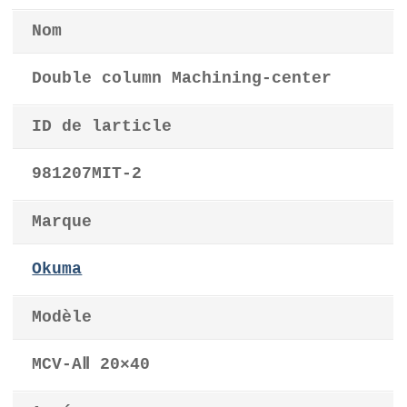
Nom
Double column Machining-center
ID de larticle
981207MIT-2
Marque
Okuma
Modèle
MCV-AⅡ 20×40