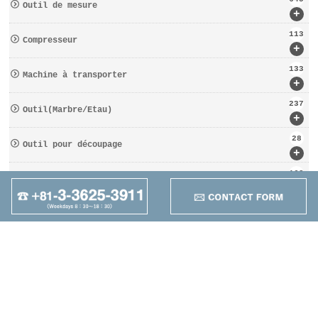
Outil de mesure
+
113
Compresseur
+
133
Machine à transporter
+
237
Outil(Marbre/Etau)
+
28
Outil pour découpage
+
162
D′OUTILS COUPANTS
+
95
Autres
+
Maruzen Machine