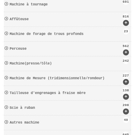
601
Machine à tournage
816
Affûteuse
+
23
Machine de forage de trous profonds
562
Perceuse
+
242
Machine(presse/tôle)
227
Machine de Mesure (tridimensionnelle/rondeur)
+
138
Tailleuse d′engrenages à fraise mère
+
208
Scie à ruban
+
40
Autres machine
645