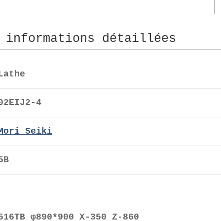
 informations détaillées
Lathe
02EIJ2-4
Mori Seiki
5B
516TB φ890*900 X-350 Z-860