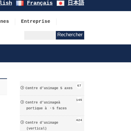
lish
Français
日本語
ines
Entreprise
67
Centre d’usinage 5 axes
145
Centre d’usinageà
portique à ・5 faces
424
Centre d′usinage
(vertical)