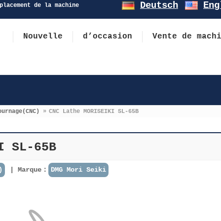
Deutsch
Eng
placement de la machine
Nouvelle
d’occasion
Vente de mach
ournage(CNC)
»
CNC Lathe MORISEIKI SL-65B
I SL-65B
)
Marque：
DMG Mori Seiki