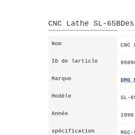
CNC Lathe SL-65BDes
Nom
CNC 
ID de larticle
9509
Marque
DMG 
Modèle
SL-6
Année
1996
spécification
MSC-