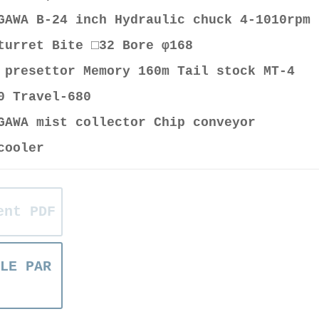
GAWA B-24 inch Hydraulic chuck 4-1010rpm
turret Bite □32 Bore φ168
 presettor Memory 160m Tail stock MT-4
0 Travel-680
GAWA mist collector Chip conveyor
cooler
ent PDF
LE PAR