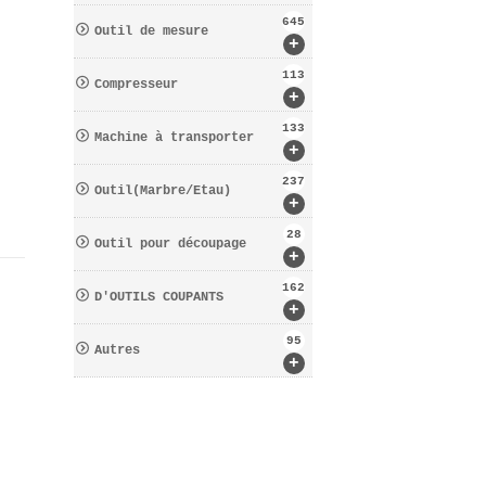
645
Outil de mesure
+
113
Compresseur
+
133
Machine à transporter
+
237
Outil(Marbre/Etau)
+
28
Outil pour découpage
+
162
D′OUTILS COUPANTS
+
95
Autres
+