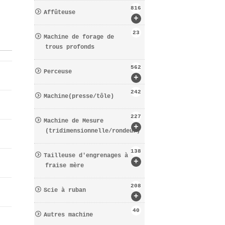
816
Affûteuse
+
23
Machine de forage de
trous profonds
562
Perceuse
+
242
Machine(presse/tôle)
227
Machine de Mesure
+
(tridimensionnelle/rondeur)
138
Tailleuse d′engrenages à
+
fraise mère
208
Scie à ruban
+
40
Autres machine