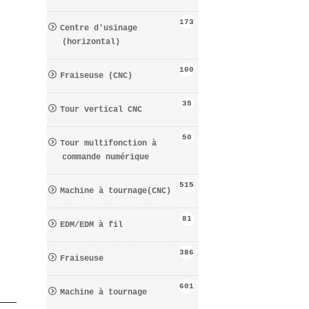
173
Centre d′usinage
(horizontal)
100
Fraiseuse (CNC)
35
Tour vertical CNC
50
Tour multifonction à
commande numérique
515
Machine à tournage(CNC)
81
EDM/EDM à fil
386
Fraiseuse
601
Machine à tournage